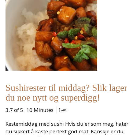
Sushirester til middag? Slik lager
du noe nytt og superdigg!
3.7 of 5
10 Minutes
1-∞
Restemiddag med sushi Hvis du er som meg, hater
du sikkert å kaste perfekt god mat. Kanskje er du