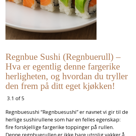
Regnbue Sushi (Regnbuerull) –
Hva er egentlig denne fargerike
herligheten, og hvordan du tryller
den frem på ditt eget kjøkken!
3.1 of 5
Regnbuesushi “Regnbuesushi” er navnet vi gir til de
herlige sushirullene som har en felles egenskap:
fire forskjellige fargerike toppinger på rullen.
Denne regnbuerullen er ikke bare utrolig vakker å