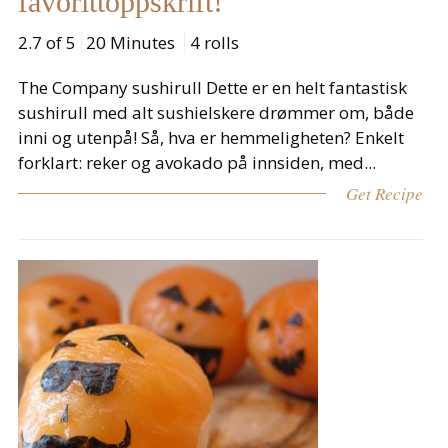
favorittoppskrift!
2.7 of 5
20 Minutes
4 rolls
The Company sushirull Dette er en helt fantastisk
sushirull med alt sushielskere drømmer om, både
inni og utenpå! Så, hva er hemmeligheten? Enkelt
forklart: reker og avokado på innsiden, med...
Get Recipe