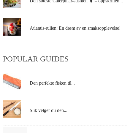
Den søteste Caterpillar-sushien 🐛 – oppskriften...
Atlantis-rullen: En drøm av en smaksopplevelse!
POPULAR GUIDES
Den perfekte fisken til...
Slik velger du den...