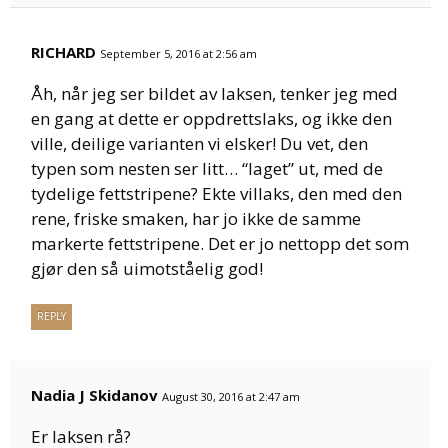
RICHARD
September 5, 2016 at 2:56 am
Åh, når jeg ser bildet av laksen, tenker jeg med
en gang at dette er oppdrettslaks, og ikke den
ville, deilige varianten vi elsker! Du vet, den
typen som nesten ser litt… “laget” ut, med de
tydelige fettstripene? Ekte villaks, den med den
rene, friske smaken, har jo ikke de samme
markerte fettstripene. Det er jo nettopp det som
gjør den så uimotståelig god!
REPLY
Nadia J Skidanov
August 30, 2016 at 2:47 am
Er laksen rå?