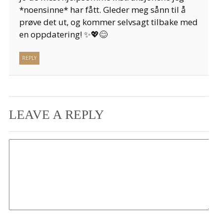
*noensinne* har fått. Gleder meg sånn til å
prøve det ut, og kommer selvsagt tilbake med
en oppdatering! ✨💖😊
REPLY
LEAVE A REPLY