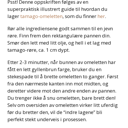
Psst! Denne oppskriften følges av en
superpraktisk illustrert guide til hvordan du
lager
tamago-omeletten
, som du finner
her
.
Rør alle ingrediensene godt sammen til en jevn
røre. Finn frem den rektangulære pannen din.
Smør den lett med litt olje, og hell i et lag med
tamago-røre, ca. 1 cm dypt.
Etter 2-3 minutter, når bunnen av omeletten har
fått en lett gyllenbrun farge, bruker du en
stekespade til å brette omeletten to ganger. Først
fra den nærmeste kanten inn mot midten, og
deretter videre mot den andre enden av pannen.
Du trenger ikke å snu omeletten, bare brett den!
Selv om oversiden av omeletten virker litt uferdig
før du bretter den, vil de “indre lagene” bli
perfekt stekt underveis i prosessen.