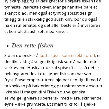
sylskarp egg og er designet for å skjære fisken i de
tynneste, vakreste skiver. Mange har ikke bare et
skarpt blad, men også et tynt og spisst design. I
tillegg til en skikkelig god sushikniv, bør du også
ha en rullematte, og det aller beste er å investere i
et komplett sushisett med kniver.
Den rette fisken
Siden du ønsker å
kutte sushi som en ekte proff
, er
det like viktig å velge riktig fisk som å ha de rette
verktøyene. Husk at du skal spise rå fisk, så det er
helt avgjørende at du kjøper fisk som har vært
fryst. Frysetemperaturene hjelper nemlig til med å
ta knekken på bakterier og parasitter som absolutt
ikke skal i magen din! Fisken du velger skal
selvfølgelig være superfersk, med klare, skinnende
øyne – ikke grumsete. Et smart triks for å sjekke