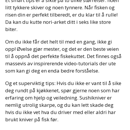
Et smart tips er å sikte på to ulike størrelser: noen
litt tykkere skiver og noen tynnere. Når fisken og
risen din er perfekt tilberedt, er du klar til å rulle!
Da kan du kutte nori-arket ditt i seks like store
biter.
Om du ikke får det helt til med en gang, ikke gi
opp! Øvelse gjør mester, og det er den beste veien
til å oppnå det perfekte fiskekuttet. Det finnes også
massevis av inspirerende video-tutorials der ute
som kan gi deg en enda bedre forståelse.
Og et superviktig tips: Hvis du ikke er vant til å sike
deg rundt på kjøkkenet, spør gjerne noen som har
erfaring om hjelp og veiledning. Sushikniver er
nemlig utrolig skarpe, og du kan lett skade deg
hvis du ikke vet hva du driver med eller aldri har
brukt kniver på fisk før.