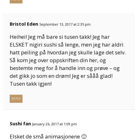
Bristol Eden
September 13, 2017 at 2:35 pm
Heihei! Jeg må bare si tusen takk! Jeg har
ELSKET nigiri sushi så lenge, men jeg har aldri
hatt peiling på hvordan jeg skulle lage det selv.
Så kom jeg over oppskriften din her, og
bestemte meg for å handle inn og prøve – og
det gikk jo som en drøm! Jeg er sååå glad!
Tusen takk igjen!
REPLY
Sushi fan
January 26, 2017 at 1:09 pm
Elsket de små animasjonene 🙂