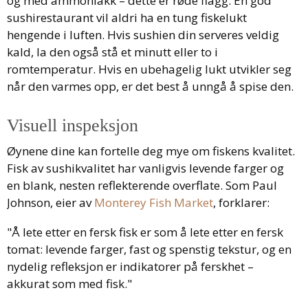
og med ammoniakk – dette er røde flagg. En god
sushirestaurant vil aldri ha en tung fiskelukt
hengende i luften. Hvis sushien din serveres veldig
kald, la den også stå et minutt eller to i
romtemperatur. Hvis en ubehagelig lukt utvikler seg
når den varmes opp, er det best å unngå å spise den.
Visuell inspeksjon
Øynene dine kan fortelle deg mye om fiskens kvalitet.
Fisk av sushikvalitet har vanligvis levende farger og
en blank, nesten reflekterende overflate. Som Paul
Johnson, eier av
Monterey Fish Market
, forklarer:
"Å lete etter en fersk fisk er som å lete etter en fersk
tomat: levende farger, fast og spenstig tekstur, og en
nydelig refleksjon er indikatorer på ferskhet –
akkurat som med fisk."