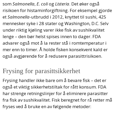
som
Salmonella
,
E. coli
og
Listeria
. Det øker også
risikoen for histaminforgiftning. For eksempel gjorde
et
Salmonella
-utbrudd i 2012, knyttet til sushi, 425
mennesker syke i 28 stater og Washington, D.C. Selv
under riktig kjøling varer ikke fisk av sushikvalitet
lenge – den bør helst spises innen to dager. FDA
advarer også mot å la rester stå i romtemperatur i
mer enn to timer. Å holde fisken konsekvent kald er
også avgjørende for å redusere parasittrisikoen.
Frysing for parasittsikkerhet
Frysing handler ikke bare om å bevare fisk – det er
også et viktig sikkerhetstiltak for rått konsum. FDA
har strenge retningslinjer for å eliminere parasitter
fra fisk av sushikvalitet. Fisk beregnet for rå retter må
fryses ved å bruke en av følgende metoder: