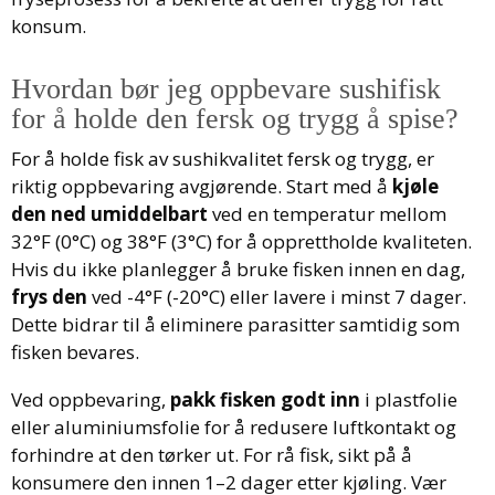
konsum.
Hvordan bør jeg oppbevare sushifisk
for å holde den fersk og trygg å spise?
For å holde fisk av sushikvalitet fersk og trygg, er
riktig oppbevaring avgjørende. Start med å
kjøle
den ned umiddelbart
ved en temperatur mellom
32°F (0°C) og 38°F (3°C) for å opprettholde kvaliteten.
Hvis du ikke planlegger å bruke fisken innen en dag,
frys den
ved -4°F (-20°C) eller lavere i minst 7 dager.
Dette bidrar til å eliminere parasitter samtidig som
fisken bevares.
Ved oppbevaring,
pakk fisken godt inn
i plastfolie
eller aluminiumsfolie for å redusere luftkontakt og
forhindre at den tørker ut. For rå fisk, sikt på å
konsumere den innen 1–2 dager etter kjøling. Vær