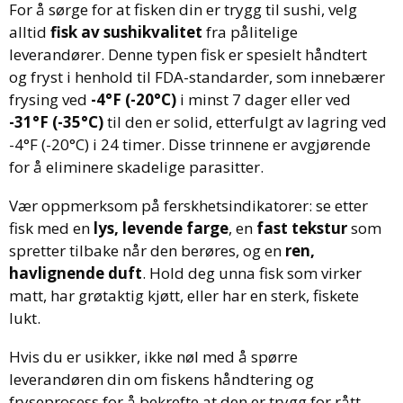
For å sørge for at fisken din er trygg til sushi, velg
alltid
fisk av sushikvalitet
fra pålitelige
leverandører. Denne typen fisk er spesielt håndtert
og fryst i henhold til FDA-standarder, som innebærer
frysing ved
-4°F (-20°C)
i minst 7 dager eller ved
-31°F (-35°C)
til den er solid, etterfulgt av lagring ved
-4°F (-20°C) i 24 timer. Disse trinnene er avgjørende
for å eliminere skadelige parasitter.
Vær oppmerksom på ferskhetsindikatorer: se etter
fisk med en
lys, levende farge
, en
fast tekstur
som
spretter tilbake når den berøres, og en
ren,
havlignende duft
. Hold deg unna fisk som virker
matt, har grøtaktig kjøtt, eller har en sterk, fiskete
lukt.
Hvis du er usikker, ikke nøl med å spørre
leverandøren din om fiskens håndtering og
fryseprosess for å bekrefte at den er trygg for rått