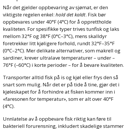
Når det gjelder oppbevaring av sjømat, er den
viktigste regelen enkel:
hold det kaldt
. Fisk bør
oppbevares under 40°F (4°C) for å opprettholde
kvaliteten. For spesifikke typer trives tunfisk og laks
mellom 32°F og 38°F (0°C–3°C), mens skalldyr
foretrekker litt kjøligere forhold, rundt 32°F–35°F
(0°C–2°C). Mer delikate alternativer, som makrell og
sardiner, krever ultralave temperaturer – under –
76°F (–60°C) i korte perioder – for å bevare kvaliteten.
Transporter alltid fisk på is og kjøl eller frys den så
snart som mulig. Når det er på tide å tine, gjør det i
kjøleskapet for å forhindre at fisken kommer inn i
«faresonen for temperatur», som er alt over 40°F
(4°C).
Unnlatelse av å oppbevare fisk riktig kan føre til
bakteriell forurensning, inkludert skadelige stammer