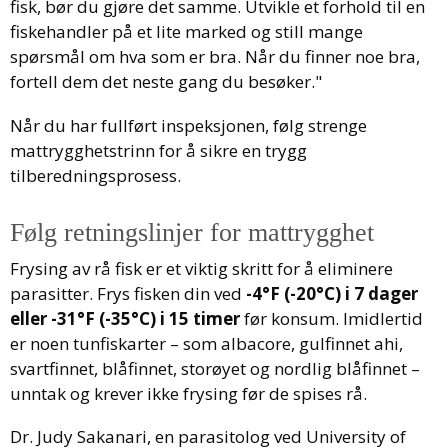
fisk, bør du gjøre det samme. Utvikle et forhold til en
fiskehandler på et lite marked og still mange
spørsmål om hva som er bra. Når du finner noe bra,
fortell dem det neste gang du besøker."
Når du har fullført inspeksjonen, følg strenge
mattrygghetstrinn for å sikre en trygg
tilberedningsprosess.
Følg retningslinjer for mattrygghet
Frysing av rå fisk er et viktig skritt for å eliminere
parasitter. Frys fisken din ved
-4°F (-20°C) i 7 dager
eller -31°F (-35°C) i 15 timer
før konsum. Imidlertid
er noen tunfiskarter – som albacore, gulfinnet ahi,
svartfinnet, blåfinnet, storøyet og nordlig blåfinnet –
unntak og krever ikke frysing før de spises rå.
Dr. Judy Sakanari, en parasitolog ved University of