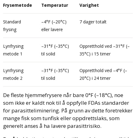
Frysemetode
Temperatur
Varighet
Standard
–4°F (–20°C)
7 dager totalt
frysing
eller lavere
Lynfrysing
–31°F (–35°C)
Oppretthold ved –31°F (–
metode 1
til solid
35°C) i 15 timer
Lynfrysing
–31°F (–35°C)
Oppretthold ved –4°F (–
metode 2
til solid
20°C) i 24 timer
De fleste hjemmefrysere når bare 0°F (–18°C), noe
som ikke er kaldt nok til å oppfylle FDAs standarder
for parasitteliminering. På grunn av dette foretrekker
mange fisk som tunfisk eller oppdrettslaks, som
generelt anses å ha lavere parasittrisiko.