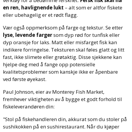
verktøy for å bedømme ferskhet.
Fersk fisk skal ha
en ren, havlignende lukt
– alt som er altfor fiskete
eller ubehagelig er et rødt flagg.
Vær også oppmerksom på farge og tekstur. Se etter
lyse, levende farger
som dyp rød for tunfisk eller
dyp oransje for laks. Matt eller misfarget fisk kan
indikere forringelse. Teksturen skal føles glatt og litt
fast, ikke slimete eller grøtaktig. Disse sjekkene kan
hjelpe deg med å fange opp potensielle
kvalitetsproblemer som kanskje ikke er åpenbare
ved første øyekast.
Paul Johnson, eier av Monterey Fish Market,
fremhever viktigheten av å bygge et godt forhold til
fiskeleverandøren din:
"Stol på fiskehandleren din, akkurat som du stoler på
sushikokken på en sushirestaurant. Når du kjøper