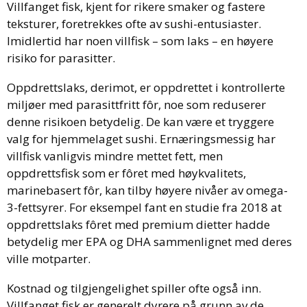
Villfanget fisk, kjent for rikere smaker og fastere
teksturer, foretrekkes ofte av sushi-entusiaster.
Imidlertid har noen villfisk – som laks – en høyere
risiko for parasitter.
Oppdrettslaks, derimot, er oppdrettet i kontrollerte
miljøer med parasittfritt fôr, noe som reduserer
denne risikoen betydelig. De kan være et tryggere
valg for hjemmelaget sushi. Ernæringsmessig har
villfisk vanligvis mindre mettet fett, men
oppdrettsfisk som er fôret med høykvalitets,
marinebasert fôr, kan tilby høyere nivåer av omega-
3-fettsyrer. For eksempel fant en studie fra 2018 at
oppdrettslaks fôret med premium dietter hadde
betydelig mer EPA og DHA sammenlignet med deres
ville motparter.
Kostnad og tilgjengelighet spiller ofte også inn.
Villfanget fisk er generelt dyrere på grunn av de