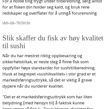
For å holde ting trygt under tilberedning, sørg alltid
for at fisken din holder seg kald, og bruk rene
redskaper og overflater for å unngå forurensning.
sbb-itb-7b591fe
Slik skaffer du fisk av høy kvalitet
til sushi
Når du har mestret riktig oppbevaring og
sikkerhetstiltak, er neste steg å finne fisk som
oppfyller høye standarder for sushitilberedning.
Husk at begrepet «sushikvalitet» i stor grad er et
markedsføringsuttrykk, så det er viktig å grave
dypere når du vurderer kvalitet.
"Det er et markedsføringsuttrykk som har liten
betydning [med hensyn til] å faktisk kunne
konsumere rå fisk." – Davis Herron, direktør for