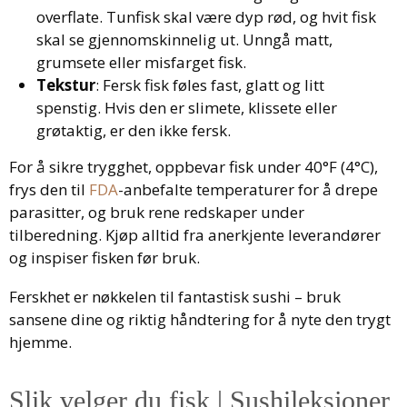
overflate. Tunfisk skal være dyp rød, og hvit fisk
skal se gjennomskinnelig ut. Unngå matt,
grumsete eller misfarget fisk.
Tekstur
: Fersk fisk føles fast, glatt og litt
spenstig. Hvis den er slimete, klissete eller
grøtaktig, er den ikke fersk.
For å sikre trygghet, oppbevar fisk under 40°F (4°C),
frys den til
FDA
-anbefalte temperaturer for å drepe
parasitter, og bruk rene redskaper under
tilberedning. Kjøp alltid fra anerkjente leverandører
og inspiser fisken før bruk.
Ferskhet er nøkkelen til fantastisk sushi – bruk
sansene dine og riktig håndtering for å nyte den trygt
hjemme.
Slik velger du fisk | Sushileksjoner