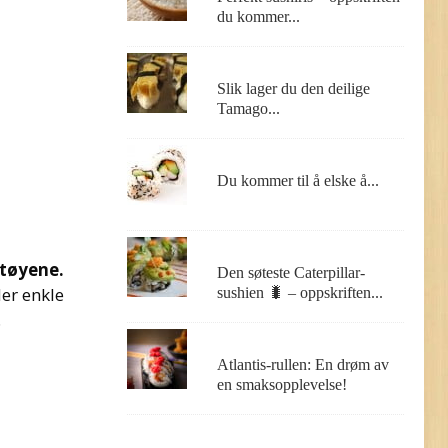
du kommer...
Slik lager du den deilige
Tamago...
Du kommer til å elske å...
ktøyene.
Den søteste Caterpillar-
er enkle
sushien 🐛 – oppskriften...
.
Atlantis-rullen: En drøm av
en smaksopplevelse!