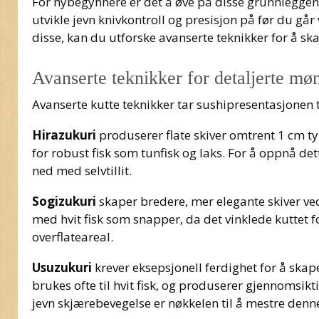
For nybegynnere er det å øve på disse grunnlegge
utvikle jevn knivkontroll og presisjon på før du gå
disse, kan du utforske avanserte teknikker for å s
Avanserte teknikker for detaljerte møn
Avanserte kutte teknikker tar sushipresentasjonen til
Hirazukuri
produserer flate skiver omtrent 1 cm ty
for robust fisk som tunfisk og laks. For å oppnå dett
ned med selvtillit.
Sogizukuri
skaper bredere, mer elegante skiver ved
med hvit fisk som snapper, da det vinklede kuttet 
overflateareal.
Usuzukuri
krever eksepsjonell ferdighet for å skape
brukes ofte til hvit fisk, og produserer gjennomsikt
jevn skjærebevegelse er nøkkelen til å mestre den