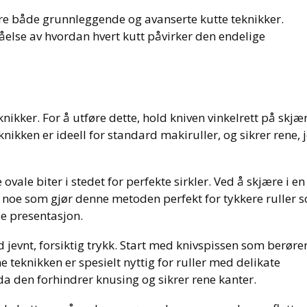
re både grunnleggende og avanserte kutte teknikker.
åelse av hvordan hvert kutt påvirker den endelige
nikker. For å utføre dette, hold kniven vinkelrett på skjæ
ikken er ideell for standard makiruller, og sikrer rene, 
ovale biter i stedet for perfekte sirkler. Ved å skjære i en
, noe som gjør denne metoden perfekt for tykkere ruller 
de presentasjon.
evnt, forsiktig trykk. Start med knivspissen som berører
 teknikken er spesielt nyttig for ruller med delikate
da den forhindrer knusing og sikrer rene kanter.