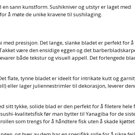
il en sann kunstform. Sushikniver og utstyr er laget med
for å møte de unike kravene til sushilaging.
i med presisjon. Det lange, slanke bladet er perfekt for å
e. Takket være den ensidige eggen og det barberbladskarp
evarer både tekstur og visuell appell. Det forlengede bla
t flate, tynne bladet er ideelt for intrikate kutt og garnit
) eller lager juliennestrimler til dekorasjon, leverer den
sitt tykke, solide blad er den perfekt for å filetere hele 
sushi-kvalitetsfisk før man bytter til Yanagiba for de siste
trollen som trengs for å håndtere fisk uten å skade kjøttet
gen, og hver av dem har en spesifikk rolle for å sikre feil