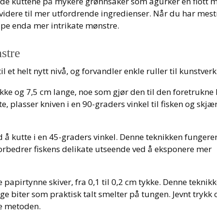
nde kuttene på mykere grønnsaker som agurker en flott m
r videre til mer utfordrende ingredienser. Når du har mest
kape enda mer intrikate mønstre.
stre
 et helt nytt nivå, og forvandler enkle ruller til kunstverk
kke og 7,5 cm lange, noe som gjør den til den foretrukne 
e, plasser kniven i en 90-graders vinkel til fisken og skjær
 å kutte i en 45-graders vinkel. Denne teknikken fungere
forbedrer fiskens delikate utseende ved å eksponere mer
 papirtynne skiver, fra 0,1 til 0,2 cm tykke. Denne teknik
ige biter som praktisk talt smelter på tungen. Jevnt trykk 
ne metoden.