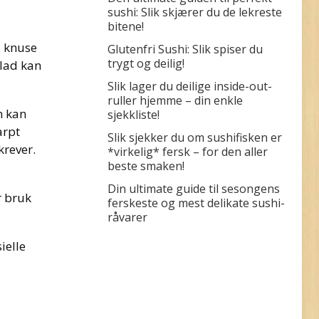
sushi: Slik skjærer du de lekreste
bitene!
å knuse
Glutenfri Sushi: Slik spiser du
trygt og deilig!
blad kan
Slik lager du deilige inside-out-
ruller hjemme – din enkle
m kan
sjekkliste!
arpt
Slik sjekker du om sushifisken er
krever.
*virkelig* fersk – for den aller
beste smaken!
Din ultimate guide til sesongens
r bruk
ferskeste og mest delikate sushi-
råvarer
ielle