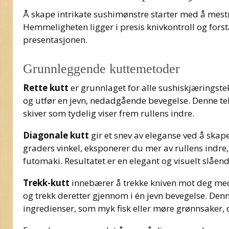
Å skape intrikate sushimønstre starter med å mest
Hemmeligheten ligger i presis knivkontroll og forst
presentasjonen.
Grunnleggende kuttemetoder
Rette kutt
er grunnlaget for alle sushiskjæringstek
og utfør en jevn, nedadgående bevegelse. Denne tekn
skiver som tydelig viser frem rullens indre.
Diagonale kutt
gir et snev av eleganse ved å skape 
graders vinkel, eksponerer du mer av rullens indre
futomaki. Resultatet er en elegant og visuelt slåen
Trekk-kutt
innebærer å trekke kniven mot deg med j
og trekk deretter gjennom i én jevn bevegelse. Denne
ingredienser, som myk fisk eller møre grønnsaker, 