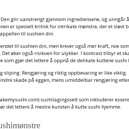
tt. Den glir uanstrengt gjennom ingrediensene, og unngår 
onen er spesielt kritisk for intrikate mønstre, der et sløvt 
appellen til sushien din.
endet til sushien din, men krever også mer kraft, noe so
et øker også risikoen for ulykker. I kontrast tilbyr et sk
 som gjør det lettere å oppnå de delikate kuttene sushi 
sliping. Rengjøring og riktig oppbevaring er like viktig.
rhindre skade på eggen, mens umiddelbar rengjøring ette
akemysushi.com) sushilagingssett som inkluderer essens
jør det lettere å mestre kunsten å kutte sushi hjemme.
sushimønstre