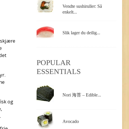
Vendte sushiruller: Så
enkelt...
Slik lager du deilig...
 skjære
e
det
POPULAR
ESSENTIALS
yr.
ne
Nori 海苔 – Edible...
fisk og
,
.
Avocado
frie