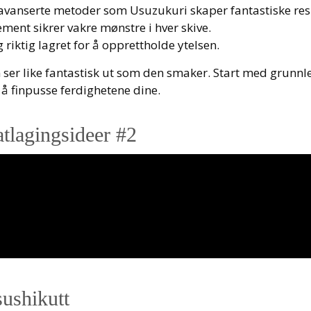
g avanserte metoder som Usuzukuri skaper fantastiske res
ement sikrer vakre mønstre i hver skive.
 riktig lagret for å opprettholde ytelsen.
m ser like fantastisk ut som den smaker. Start med grunn
 å finpusse ferdighetene dine.
atlagingsideer #2
sushikutt