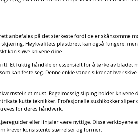
ebrett anbefales på det sterkeste fordi de er skånsomme m
is skjæring. Høykvalitets plastbrett kan også fungere, me
skt kan sløve knivene dine.
ritt. Et fuktig håndkle er essensielt for å tørke av bladet
r som kan feste seg. Denne enkle vanen sikrer at hver skive 
skvernstein et must. Regelmessig sliping holder knivene 
ntrikate kutte teknikker. Profesjonelle sushikokker sliper 
kreves for deres håndverk.
jæreguider eller linjaler være nyttige. Disse verktøyene e
m krever konsistente størrelser og former.