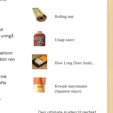
Rolling mat
ot
n unngå
Unagi sauce
 mellom
blir ren
How Long Does Sushi...
dine
ofte
Kewpie mayonnaise
(Japanese mayo)
r
Den ultimate guiden til perfekt