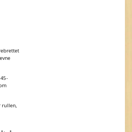
rebrettet
jevne
 45-
som
 rullen,