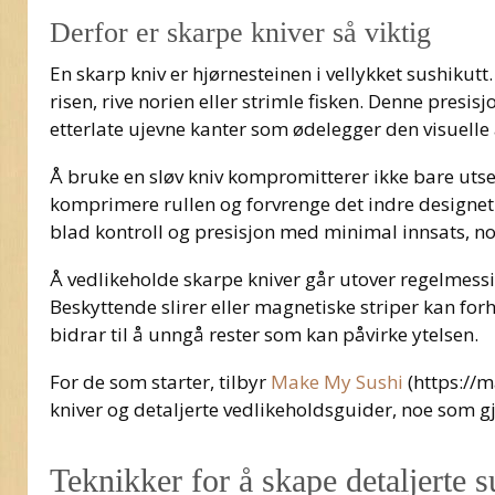
Derfor er skarpe kniver så viktig
En skarp kniv er hjørnesteinen i vellykket sushiku
risen, rive norien eller strimle fisken. Denne presisj
etterlate ujevne kanter som ødelegger den visuelle 
Å bruke en sløv kniv kompromitterer ikke bare utse
komprimere rullen og forvrenge det indre designet. D
blad kontroll og presisjon med minimal innsats, noe
Å vedlikeholde skarpe kniver går utover regelmessig 
Beskyttende slirer eller magnetiske striper kan fo
bidrar til å unngå rester som kan påvirke ytelsen.
For de som starter, tilbyr
Make My Sushi
(https://m
kniver og detaljerte vedlikeholdsguider, noe som g
Teknikker for å skape detaljerte 