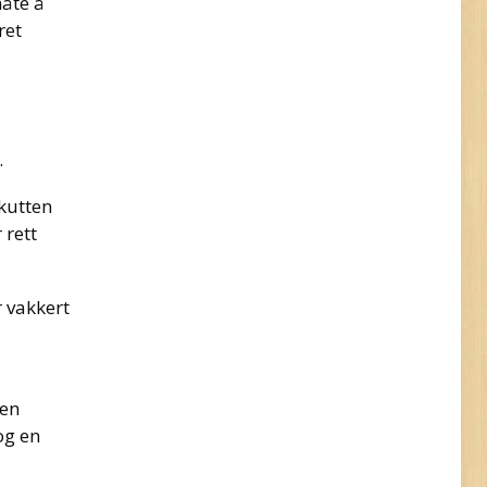
åte å
ret
.
kutten
 rett
r vakkert
ken
og en