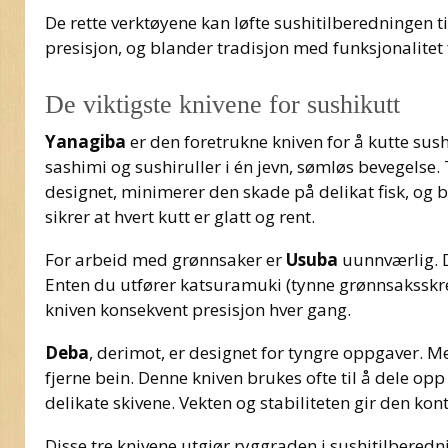
De rette verktøyene kan løfte sushitilberedningen t
presisjon, og blander tradisjon med funksjonalitet 
De viktigste knivene for sushikutt
Yanagiba
er den foretrukne kniven for å kutte sush
sashimi og sushiruller i én jevn, sømløs bevegels
designet, minimerer den skade på delikat fisk, og b
sikrer at hvert kutt er glatt og rent.
For arbeid med grønnsaker er
Usuba
uunnværlig. De
Enten du utfører katsuramuki (tynne grønnsaksskrell
kniven konsekvent presisjon hver gang.
Deba
, derimot, er designet for tyngre oppgaver. Med 
fjerne bein. Denne kniven brukes ofte til å dele opp 
delikate skivene. Vekten og stabiliteten gir den kon
Disse tre knivene utgjør ryggraden i sushitilberednin