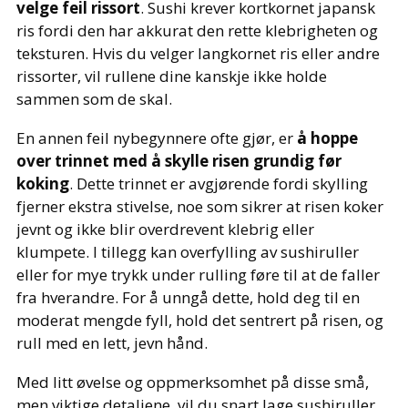
velge feil rissort
. Sushi krever kortkornet japansk
ris fordi den har akkurat den rette klebrigheten og
teksturen. Hvis du velger langkornet ris eller andre
rissorter, vil rullene dine kanskje ikke holde
sammen som de skal.
En annen feil nybegynnere ofte gjør, er
å hoppe
over trinnet med å skylle risen grundig før
koking
. Dette trinnet er avgjørende fordi skylling
fjerner ekstra stivelse, noe som sikrer at risen koker
jevnt og ikke blir overdrevent klebrig eller
klumpete. I tillegg kan overfylling av sushiruller
eller for mye trykk under rulling føre til at de faller
fra hverandre. For å unngå dette, hold deg til en
moderat mengde fyll, hold det sentrert på risen, og
rull med en lett, jevn hånd.
Med litt øvelse og oppmerksomhet på disse små,
men viktige detaljene, vil du snart lage sushiruller