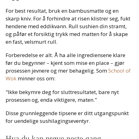
For best resultat, bruk en bambusmatte og en
skarp kniv. For å forhindre at risen klistrer seg, fukt
hendene med eddikvann. Rull sushien din stramt,
og påfør et forsiktig trykk med matten for å skape
en fast, velsmurt rull.
Forberedelse er alt. Å ha alle ingrediensene klare
før du begynner – kjent som mise en place – gjør
prosessen jevnere og mer behagelig. Som
School of
Wok
minner oss om:
"Ikke bekymre deg for sluttresultatet, bare nyt
prosessen og, enda viktigere, maten."
Disse grunnleggende tipsene er ditt utgangspunkt
for uendelige sushilagingseventyr.
Hva du kan prøve neste gang