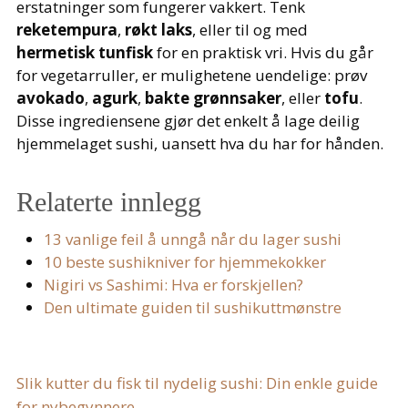
erstatninger som fungerer vakkert. Tenk
reketempura
,
røkt laks
, eller til og med
hermetisk tunfisk
for en praktisk vri. Hvis du går
for vegetarruller, er mulighetene uendelige: prøv
avokado
,
agurk
,
bakte grønnsaker
, eller
tofu
.
Disse ingrediensene gjør det enkelt å lage deilig
hjemmelaget sushi, uansett hva du har for hånden.
Relaterte innlegg
13 vanlige feil å unngå når du lager sushi
10 beste sushikniver for hjemmekokker
Nigiri vs Sashimi: Hva er forskjellen?
Den ultimate guiden til sushikuttmønstre
Slik kutter du fisk til nydelig sushi: Din enkle guide
for nybegynnere