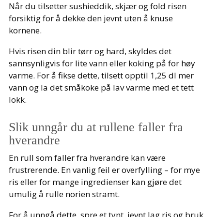
Når du tilsetter sushieddik, skjær og fold risen
forsiktig for å dekke den jevnt uten å knuse
kornene.
Hvis risen din blir tørr og hard, skyldes det
sannsynligvis for lite vann eller koking på for høy
varme. For å fikse dette, tilsett opptil 1,25 dl mer
vann og la det småkoke på lav varme med et tett
lokk.
Slik unngår du at rullene faller fra
hverandre
En rull som faller fra hverandre kan være
frustrerende. En vanlig feil er overfylling – for mye
ris eller for mange ingredienser kan gjøre det
umulig å rulle norien stramt.
For å unngå dette, spre et tynt, jevnt lag ris og bruk