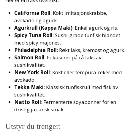
Her er en rask oversikt:
California Roll
: Kokt imitasjonskrabbe,
avokado og agurk.
Agurkrull (Kappa Maki)
: Enkel agurk og ris.
Spicy Tuna Roll
: Sushi-grade tunfisk blandet
med spicy majones.
Philadelphia Roll
: Røkt laks, kremost og agurk.
Salmon Roll
: Fokuserer på rå laks av
sushikvalitet.
New York Roll
: Kokt eller tempura-reker med
avokado.
Tekka Maki
: Klassisk tunfiskrull med fisk av
sushikvalitet.
Natto Roll
: Fermenterte soyabønner for en
dristig japansk smak.
Utstyr du trenger: