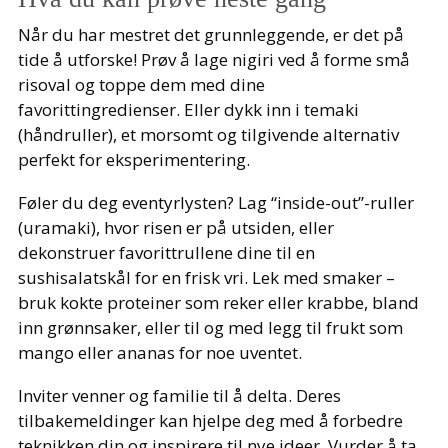
Når du har mestret det grunnleggende, er det på
tide å utforske! Prøv å lage nigiri ved å forme små
risoval og toppe dem med dine
favorittingredienser. Eller dykk inn i temaki
(håndruller), et morsomt og tilgivende alternativ
perfekt for eksperimentering.
Føler du deg eventyrlysten? Lag “inside-out”-ruller
(uramaki), hvor risen er på utsiden, eller
dekonstruer favorittrullene dine til en
sushisalatskål for en frisk vri. Lek med smaker –
bruk kokte proteiner som reker eller krabbe, bland
inn grønnsaker, eller til og med legg til frukt som
mango eller ananas for noe uventet.
Inviter venner og familie til å delta. Deres
tilbakemeldinger kan hjelpe deg med å forbedre
teknikken din og inspirere til nye ideer. Vurder å ta