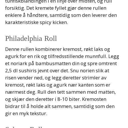
tunfiskblandingen i en linje over midten, og rull
forsiktig. Det kremete fyllet gjør denne rullen
enklere å håndtere, samtidig som den leverer den
karakteristiske spicy kicken.
Philadelphia Roll
Denne rullen kombinerer kremost, røkt laks og
agurk for en rik og tilfredsstillende munnfull. Legg
et noriark på bambusmatten din og spre omtrent
2,5 dl sushiris jevnt over det. Snu norien slik at
risen vender ned, og legg deretter strimler av
kremost, røkt laks og agurk nær kanten som er
nærmest deg. Rull den tett sammen med matten,
og skjær den deretter i 8-10 biter. Kremosten
bidrar til å holde alt sammen, samtidig som den
gir en myk tekstur.