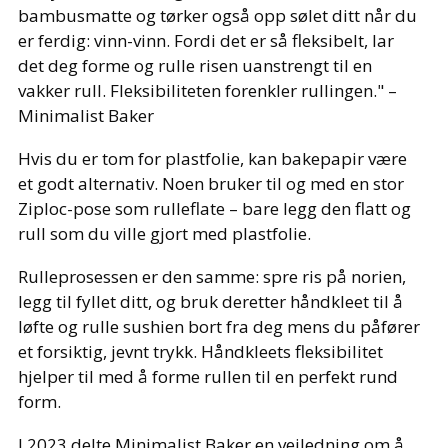
bambusmatte og tørker også opp sølet ditt når du
er ferdig: vinn-vinn. Fordi det er så fleksibelt, lar
det deg forme og rulle risen uanstrengt til en
vakker rull. Fleksibiliteten forenkler rullingen." –
Minimalist Baker
Hvis du er tom for plastfolie, kan bakepapir være
et godt alternativ. Noen bruker til og med en stor
Ziploc-pose som rulleflate – bare legg den flatt og
rull som du ville gjort med plastfolie.
Rulleprosessen er den samme: spre ris på norien,
legg til fyllet ditt, og bruk deretter håndkleet til å
løfte og rulle sushien bort fra deg mens du påfører
et forsiktig, jevnt trykk. Håndkleets fleksibilitet
hjelper til med å forme rullen til en perfekt rund
form.
I 2023 delte Minimalist Baker en veiledning om å