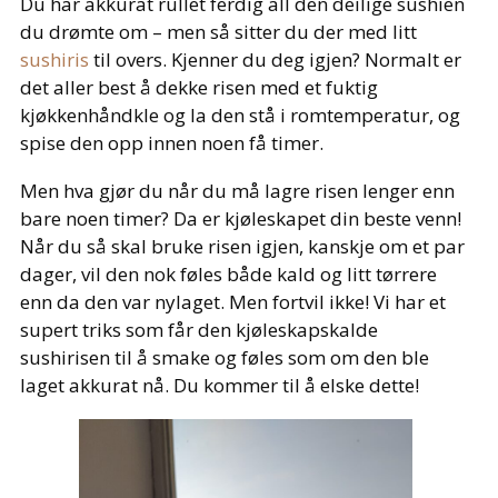
Du har akkurat rullet ferdig all den deilige sushien
du drømte om – men så sitter du der med litt
sushiris
til overs. Kjenner du deg igjen? Normalt er
det aller best å dekke risen med et fuktig
kjøkkenhåndkle og la den stå i romtemperatur, og
spise den opp innen noen få timer.
Men hva gjør du når du må lagre risen lenger enn
bare noen timer? Da er kjøleskapet din beste venn!
Når du så skal bruke risen igjen, kanskje om et par
dager, vil den nok føles både kald og litt tørrere
enn da den var nylaget. Men fortvil ikke! Vi har et
supert triks som får den kjøleskapskalde
sushirisen til å smake og føles som om den ble
laget akkurat nå. Du kommer til å elske dette!