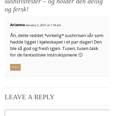
sushirisrester – og holder den deilig
og fersk!
Arianna
January 5, 2021 at 1:54 am
Åh, dette reddet *virkelig* sushirisen vår som
hadde ligget i kjøleskapet i et par dager! Den
ble så god og fresh igjen. Tusen, tusen takk
for de fantastiske instruksjonene 🙂
REPLY
LEAVE A REPLY