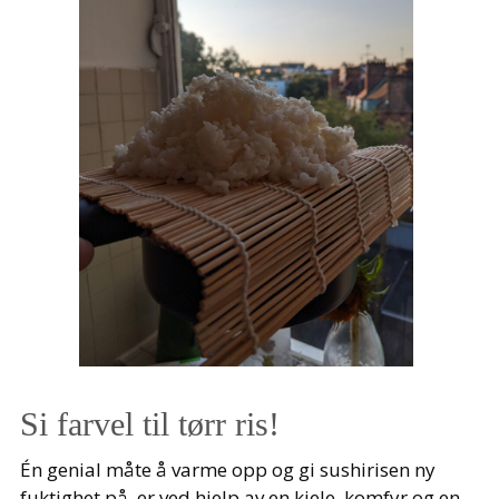
Si farvel til tørr ris!
Én genial måte å varme opp og gi sushirisen ny
fuktighet på, er ved hjelp av en kjele, komfyr og en